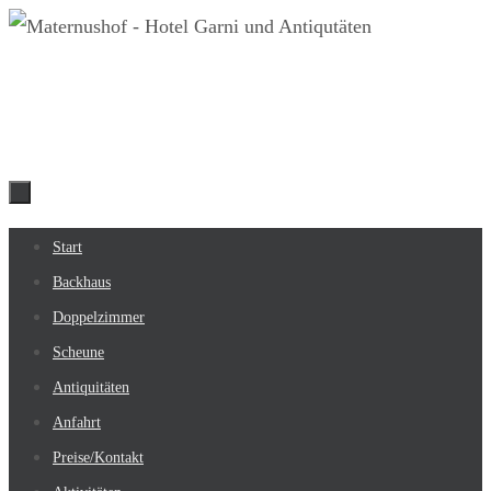
Zum
Inhalt
springen
Zum
Start
Inhalt
Backhaus
springen
Doppelzimmer
Scheune
Antiquitäten
Anfahrt
Preise/Kontakt