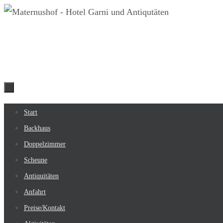
Zum
Inhalt
springen
Zum
Start
Inhalt
Backhaus
springen
Doppelzimmer
Scheune
Antiquitäten
Anfahrt
Preise/Kontakt