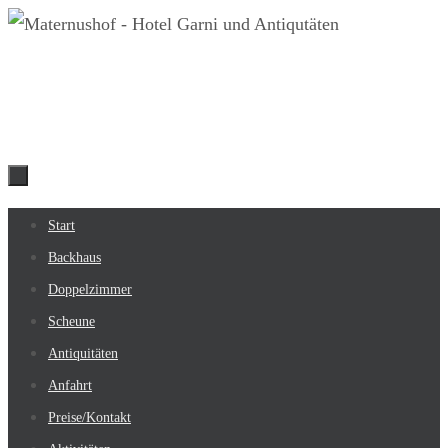
Zum
Inhalt
springen
Zum
Start
Inhalt
Backhaus
springen
Doppelzimmer
Scheune
Antiquitäten
Anfahrt
Preise/Kontakt