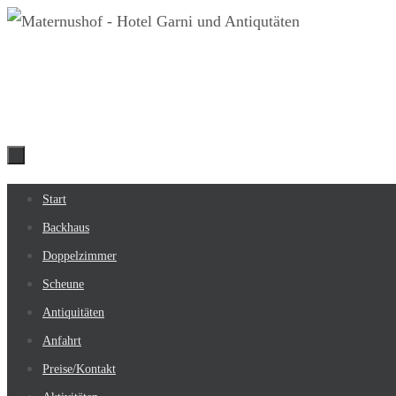
Zum
Inhalt
springen
Zum
Start
Inhalt
Backhaus
springen
Doppelzimmer
Scheune
Antiquitäten
Anfahrt
Preise/Kontakt