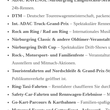
24h‑Rennen.
DTM
– Deutscher Tourenwagenmeisterschaft, packend
Int. ADAC Truck‑Grand‑Prix
– Spektakuläre Rennen
Rock am Ring / Rad am Ring
– Internationales Musi
Nürburgring Classic & andere Oldtimer‑Veranstal
Nürburgring Drift Cup
– Spektakuläre Drift‑Shows u
Rock‑, Motorsport‑ und Familienfeste
– Veranstaltu
Ausstellern und Mitmach‑Aktionen.
Touristenfahrten auf Nordschleife & Grand‑Prix‑S
Publikumsverkehr geöffnet ist.
Ring‑Taxi‑Fahrten
– Rennfahrer chauffieren Sie durch
Safety‑Car‑Fahrten und Rennwagen‑Erlebnisse
– Mi
Go‑Kart‑Parcours & Kartbahnen
– Familien‑spaßig
Motorrad‑Events und Gottesdienst „Anlassen“
– Tr