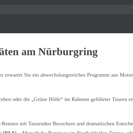
täten am Nürburgring
hier erwartet Sie ein abwechslungsreiches Programm aus Moto
rehen oder die „Grüne Hölle“ im Rahmen geführter Touren en
‑Rennen mit Tausenden Besuchern und dramatischen Entsch
e (NLS)
– Monatliche Renntage im Nordschleifen‑Tempo, oft m