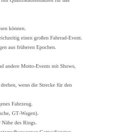
usen können.
ichzeitig einen großen Fahrrad‑Event.
gen aus früheren Epochen.
nd andere Motto‑Events mit Shows,
drehen, wenn die Strecke für den
genes Fahrzeug.
rsche, GT‑Wagen).
r Nähe des Rings.
otorradbezogenen Gottesdiensten.