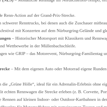
e Renn-Action auf der Grand‑Prix‑Strecke.
 schwerer Renntrucks, bei denen auch die Zuschauer mitbra
kfestival mit Konzerten auf dem Nürburgring‑Gelände und gle
tungen
– Historischer Motorsport mit Klassikern und Rennwa
nd Wettbewerbe in der Müllenbachschleife.
ngen wie GRIP – das Motorevent, Nürburgring‑Familientag u
trecke
– Mit dem eigenen Auto oder Motorrad eigene Runden 
 die „Grüne Hölle“, ideal für ein Adrenalin‑Erlebnis ohne ei
t echten Rennwagen die Strecke erleben (z. B. Corvette, Po
e Rennen auf kleinen Indoor‑ oder Outdoor‑Kartbahnen in de
effpunkte für Motorradfahrer mit gemeinsamen Touren und m