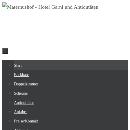
Zum
Inhalt
springen
Zum
Start
Inhalt
Backhaus
springen
Doppelzimmer
Scheune
Antiquitäten
Anfahrt
Preise/Kontakt