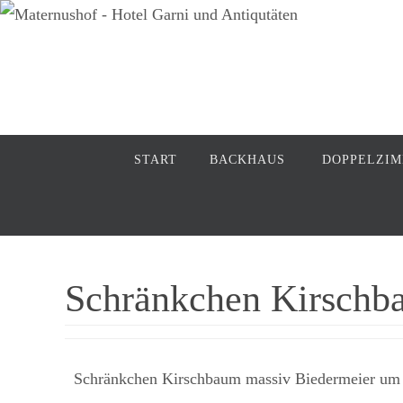
Zum
Inhalt
springen
Zum
START
BACKHAUS
DOPPELZI
Inhalt
springen
Schränkchen Kirschba
Schränkchen Kirschbaum massiv Biedermeier um 18